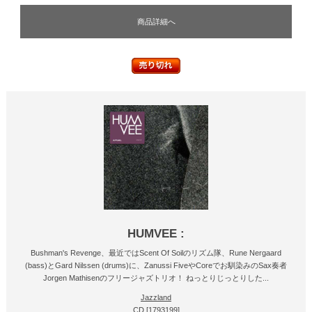
商品詳細へ
HUMVEE :
Bushman's Revenge、最近ではScent Of Soilのリズム隊、Rune Nergaard
(bass)とGard Nilssen (drums)に、Zanussi FiveやCoreでお馴染みのSax奏者
Jorgen Mathisenのフリージャズトリオ！ ねっとりじっとりした...
Jazzland
CD [1793199]