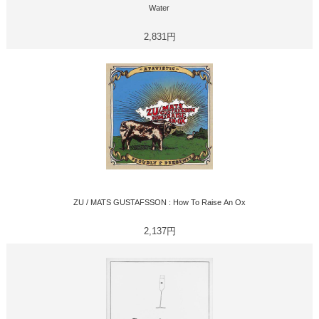
Water
2,831円
ZU / MATS GUSTAFSSON : How To Raise An Ox
2,137円