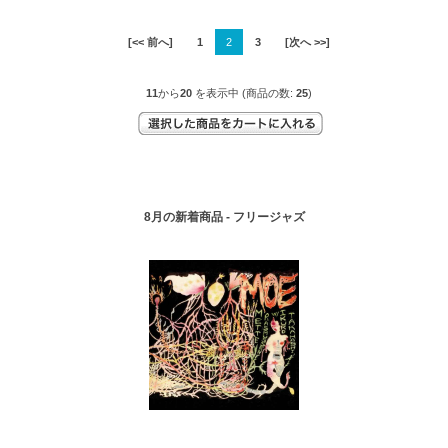
[<< 前へ]
1
2
3
[次へ >>]
11
から
20
を表示中 (商品の数:
25
)
8月の新着商品 - フリージャズ