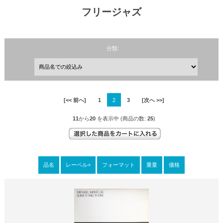
フリージャズ
分類:
[<< 前へ]
1
2
3
[次へ >>]
11
から
20
を表示中 (商品の数:
25
)
品名
レーベル+
フォーマット
重量
価格