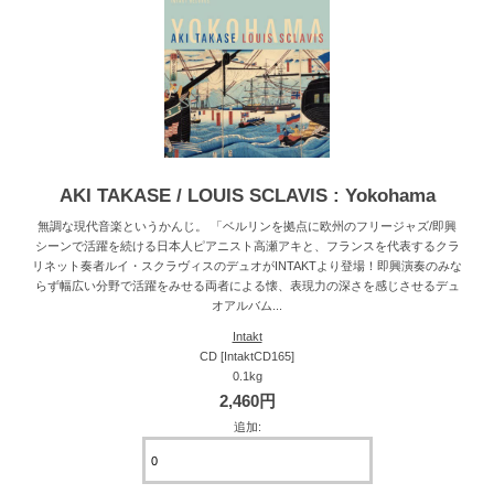
AKI TAKASE / LOUIS SCLAVIS : Yokohama
無調な現代音楽というかんじ。 「ベルリンを拠点に欧州のフリージャズ/即興
シーンで活躍を続ける日本人ピアニスト高瀬アキと、フランスを代表するクラ
リネット奏者ルイ・スクラヴィスのデュオがINTAKTより登場！即興演奏のみな
らず幅広い分野で活躍をみせる両者による懐、表現力の深さを感じさせるデュ
オアルバム...
Intakt
CD [IntaktCD165]
0.1kg
2,460円
追加: