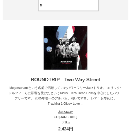
ROUNDTRIP : Two Way Street
Megatsunamiという名前で活動していたパワーフリーJazzトリオ。 エリック･
ドルフィーらに影響を受けたというKlaus Ellerhusenn Holmを中心にしたパワー
フリーです。 2005年唯一のアルバム。渋いですヨ。 レア！お早めに。
Tracklist 1 Gibsy Love ...
Jazzaway
CD [JARCD010]
0.1kg
2,424円