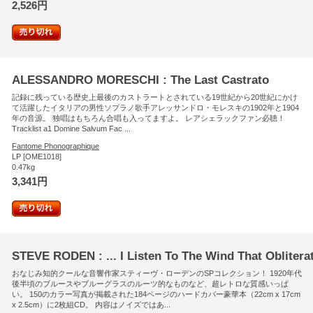
2,526円
ALESSANDRO MORESCHI : The Last Castrato
記録に残っている歴史上最後のカストラートとされている19世紀から20世紀にかけ
て活躍したイタリアの男性ソプラノ歌手アレッサンドロ・モレスキの1902年と1904
年の音源。 独唱はもちろん合唱も入ってますよ。 レアシェラックファン必聴！
Tracklist a1 Domine Salvum Fac ...
Fantome Phonographique
LP [OME1018]
0.47kg
3,341円
STEVE RODEN : ... I Listen To The Wind That Oblitera
おなじみ知的クールな音響作家スティーヴ・ローデンのSPコレクション！ 1920年代
後半頃のブルースやブルーグラスのルーツ的なものなど、超レトロな質感いっぱ
い。 150のカラー写真が掲載された184ページのハードカバー豪華本（22cm x 17cm
x 2.5cm）に2枚組CD。 内容はノイズではあ...