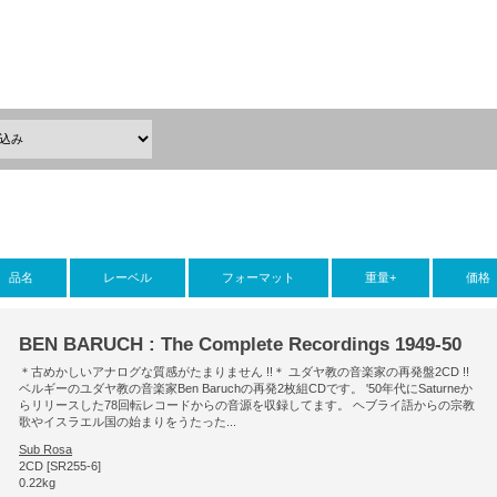
品名
レーベル
フォーマット
重量+
価格
BEN BARUCH : The Complete Recordings 1949-50
＊古めかしいアナログな質感がたまりません !!＊ ユダヤ教の音楽家の再発盤2CD !!
ベルギーのユダヤ教の音楽家Ben Baruchの再発2枚組CDです。 '50年代にSaturneか
らリリースした78回転レコードからの音源を収録してます。 ヘブライ語からの宗教
歌やイスラエル国の始まりをうたった...
Sub Rosa
2CD [SR255-6]
0.22kg