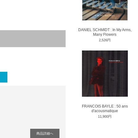
DANIEL SCHMIDT : In My Arms,
Many Flowers
2,526円
FRANCOIS BAYLE : 50 ans
d'acousmatique
11,900円
商品詳細へ