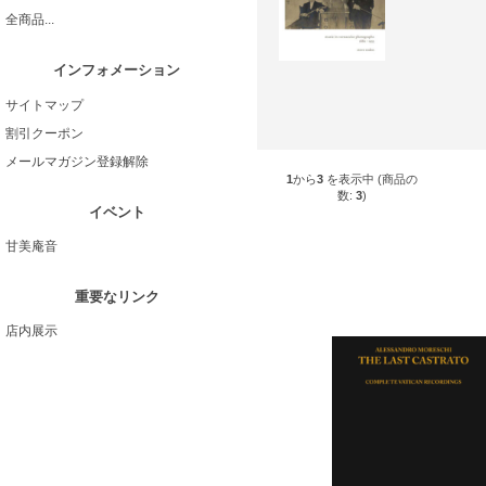
全商品...
インフォメーション
サイトマップ
割引クーポン
メールマガジン登録解除
1
から
3
を表示中 (商品の
数:
3
)
イベント
甘美庵音
重要なリンク
店内展示