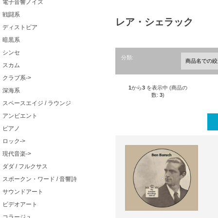
電子音響ノイズ
戦闘系
レア・シェラック
ディストピア
暗黒系
シンセ
分類:
スカム
クラブ系->
1
から
3
を表示中 (商品の
深海系
数:
3
)
スペースエイジ / ラウンジ
アンビエント
ピアノ
ロック->
現代音楽->
ダダ / フルクサス
スポークン・ワード / 音響詩
サウンドアート
ビデオアート
コラージュ