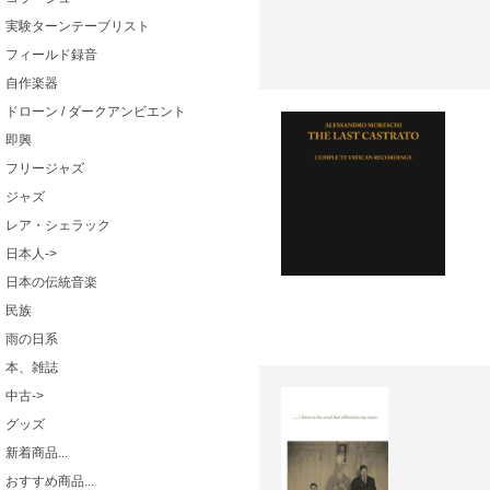
実験ターンテーブリスト
フィールド録音
自作楽器
ドローン / ダークアンビエント
即興
フリージャズ
ジャズ
レア・シェラック
日本人->
日本の伝統音楽
民族
雨の日系
本、雑誌
中古->
グッズ
新着商品...
おすすめ商品...