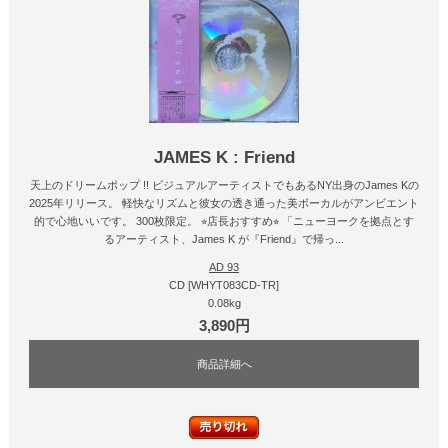
JAMES K : Friend
天上のドリームポップ !! ビジュアルアーティストでもあるNY出身のJames Kの
2025年リリース。 軽快なリズムと彼女の透き通った美ボーカルがアンビエント
的で心地いいです。 300枚限定。 ⭐︎店長おすすめ⭐︎ 「ニューヨークを拠点とす
るアーティスト、James K が『Friend』で帰っ...
AD 93
CD [WHYT083CD-TR]
0.08kg
3,890円
商品詳細へ