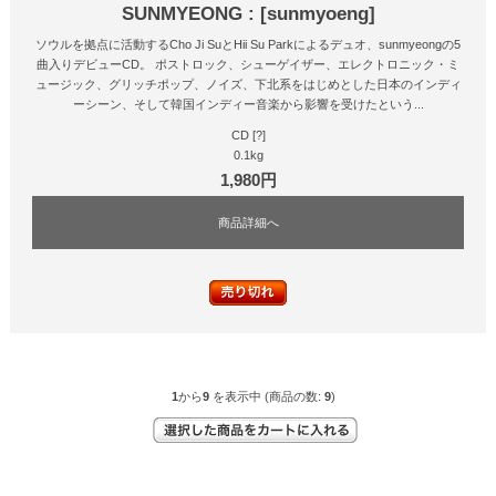
SUNMYEONG : [sunmyoeng]
ソウルを拠点に活動するCho Ji SuとHii Su Parkによるデュオ、sunmyeongの5
曲入りデビューCD。 ポストロック、シューゲイザー、エレクトロニック・ミ
ュージック、グリッチポップ、ノイズ、下北系をはじめとした日本のインディ
ーシーン、そして韓国インディー音楽から影響を受けたという...
CD [?]
0.1kg
1,980円
商品詳細へ
1
から
9
を表示中 (商品の数:
9
)