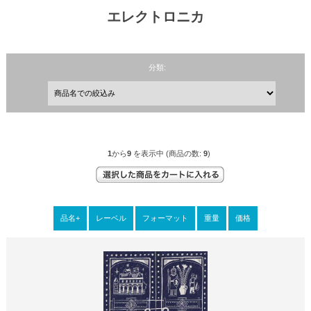
エレクトロニカ
分類:
1
から
9
を表示中 (商品の数:
9
)
品名+
レーベル
フォーマット
重量
価格