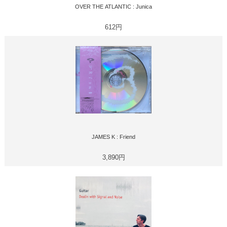
OVER THE ATLANTIC : Junica
612円
JAMES K : Friend
3,890円