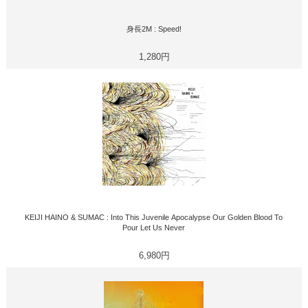
身長2M : Speed!
1,280円
KEIJI HAINO & SUMAC : Into This Juvenile Apocalypse Our Golden Blood To
Pour Let Us Never
6,980円