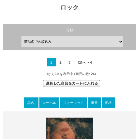
ロック
分類:
1
2
3
[次へ >>]
1
から
10
を表示中 (商品の数:
24
)
品名-
レーベル
フォーマット
重量
価格