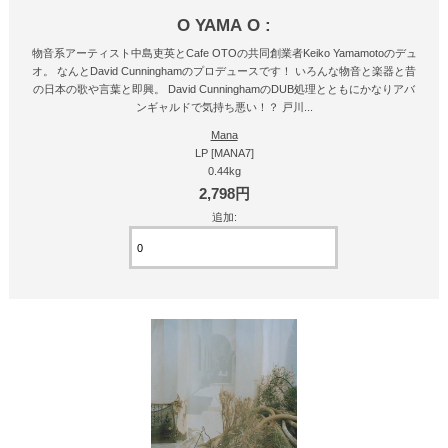
O YAMA O :
物音系アーティスト中島吏英とCafe OTOの共同創業者Keiko Yamamotoのデュ
オ。 なんとDavid Cunninghamのプロデュースです！ いろんな物音と楽器と昔
の日本の歌や言葉と即興。 David CunninghamのDUB処理とともにかなりアバ
ンギャルドで気持ち悪い！？ 戸川...
Mana
LP [MANA7]
0.44kg
2,798円
追加: