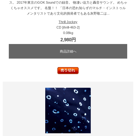
ス。 2017年東京のGOK Soundでの録音。 物凄い迫力と轟音サウンド。 めちゃ
くちゃオススメです。 名盤！！ 「日本の恐れ知らずのマルチ・インストゥル
メンタリストであり文化的挑発者でもある灰野敬二は...
Thrill Jockey
CD [thrill-463-2]
0.08kg
2,980円
商品詳細へ