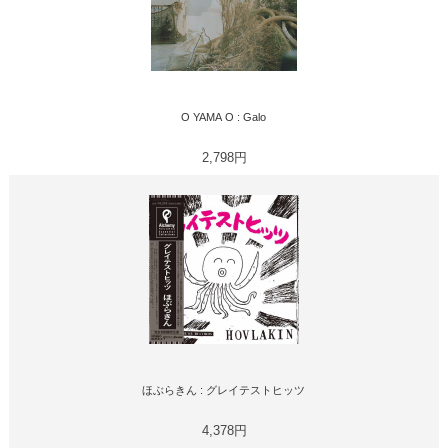
O YAMA O : Galo
2,798円
ほぶらきん : グレイテストヒッツ
4,378円