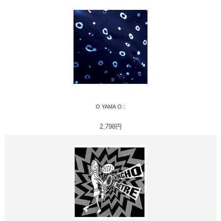
O YAMA O :
2,798円