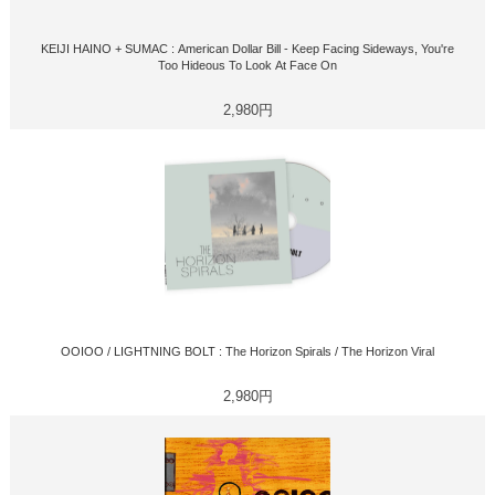
KEIJI HAINO + SUMAC : American Dollar Bill - Keep Facing Sideways, You're
Too Hideous To Look At Face On
2,980円
OOIOO / LIGHTNING BOLT : The Horizon Spirals / The Horizon Viral
2,980円