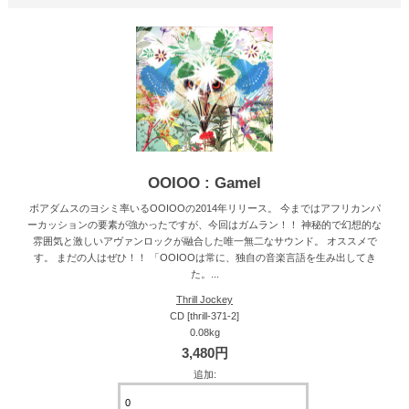
OOIOO : Gamel
ボアダムスのヨシミ率いるOOIOOの2014年リリース。 今まではアフリカンパ
ーカッションの要素が強かったですが、今回はガムラン！！ 神秘的で幻想的な
雰囲気と激しいアヴァンロックが融合した唯一無二なサウンド。 オススメで
す。 まだの人はぜひ！！ 「OOIOOは常に、独自の音楽言語を生み出してき
た。...
Thrill Jockey
CD [thrill-371-2]
0.08kg
3,480円
追加: