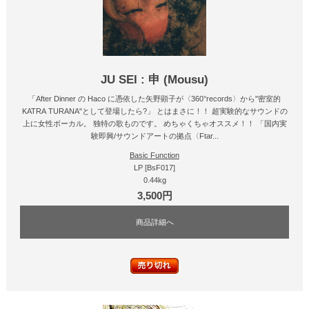
JU SEI : 申 (Mousu)
「After Dinner の Haco に憑依した矢野顕子が〈360°records〉から"密室的
KATRA TURANA"として登場したら?」 とはまさに！！ 超実験的なサウンドの
上に女性ボーカル。 独特の歌ものです。 めちゃくちゃオススメ！！ 「国内実
験即興/サウンドアートの拠点〈Ftar...
Basic Function
LP [BsF017]
0.44kg
3,500円
商品詳細へ