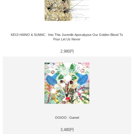
KEIJI HAINO & SUMAC : Into This Juvenile Apocalypse Our Golden Blood To
Pour Let Us Never
2,980円
OOIOO : Gamel
3,480円