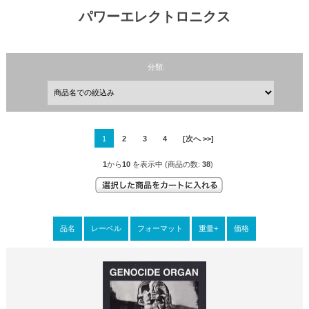
パワーエレクトロニクス
分類:
1
2
3
4
[次へ >>]
1
から
10
を表示中 (商品の数:
38
)
品名
レーベル
フォーマット
重量+
価格