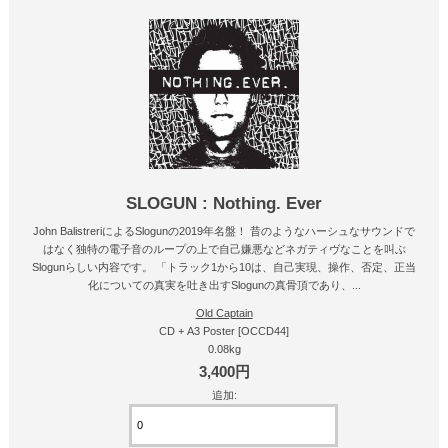
SLOGUN : Nothing. Ever
John BalistreriによるSlogunの2019年名盤！ 昔のようなハーシュなサウンドで
はなく独特の電子音のループの上で自己嫌悪などネガティヴなことを叫ぶ
Slogunらしい内容です。 「トラック1から10は、自己実現、操作、否定、正当
化についての真実を吐き出すSlogunの真骨頂であり、...
Old Captain
CD + A3 Poster [OCCD44]
0.08kg
3,400円
追加: