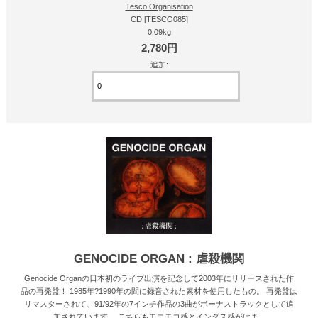
Tesco Organisation
CD [TESCO085]
0.09kg
2,780円
追加:
GENOCIDE ORGAN : 虐殺機関
Genocide Organの日本初のライブ出演を記念して2003年にリリースされた作
品の再発盤！ 1985年?1990年の間に録音された素材を使用したもの。 再発盤は
リマスターされて、91/92年の7インチ作品の3曲がボーナストラックとして追
加されています。 こちらもモコモコ感とインダス感がはま...