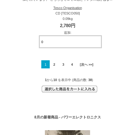
Tesco Organisation
CD [TESCO050]
0.09kg
2,780円
追加:
1
2
3
4
[次へ >>]
1
から
10
を表示中 (商品の数:
38
)
8月の新着商品 - パワーエレクトロニクス