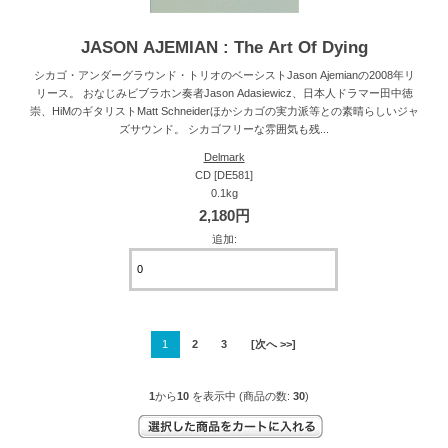
JASON AJEMIAN : The Art Of Dying
シカゴ・アンダーグラウンド・トリオのベーシストJason Ajemianの2008年リ
リース。 おなじみビブラホン奏者Jason Adasiewicz、日本人ドラマー田中徳
崇、HiMのギタリストMatt Schneiderほかシカゴの実力派等との素晴らしいジャ
ズサウンド。 シカゴフリーな雰囲気も残...
Delmark
CD [DE581]
0.1kg
2,180円
追加:
1
2
3
[次へ >>]
1
から
10
を表示中 (商品の数:
30
)