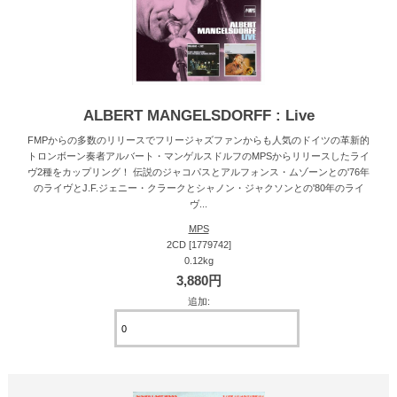
ALBERT MANGELSDORFF : Live
FMPからの多数のリリースでフリージャズファンからも人気のドイツの革新的
トロンボーン奏者アルバート・マンゲルスドルフのMPSからリリースしたライ
ヴ2種をカップリング！ 伝説のジャコパスとアルフォンス・ムゾーンとの'76年
のライヴとJ.F.ジェニー・クラークとシャノン・ジャクソンとの'80年のライ
ヴ...
MPS
2CD [1779742]
0.12kg
3,880円
追加: