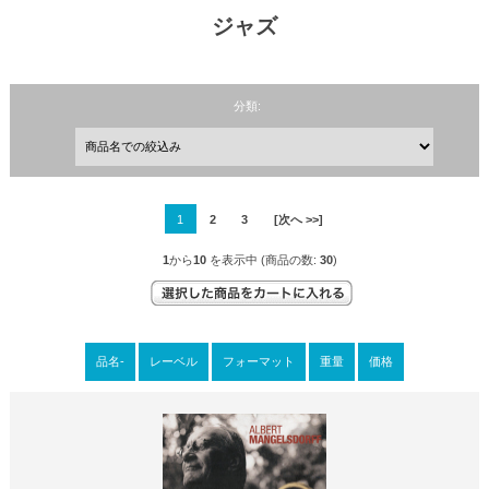
ジャズ
分類:
1
2
3
[次へ >>]
1
から
10
を表示中 (商品の数:
30
)
品名-
レーベル
フォーマット
重量
価格