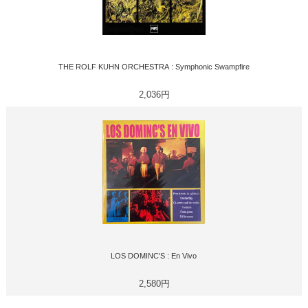
THE ROLF KUHN ORCHESTRA : Symphonic Swampfire
2,036円
LOS DOMINC'S : En Vivo
2,580円