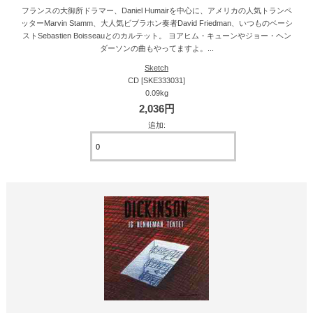
フランスの大御所ドラマー、Daniel Humairを中心に、アメリカの人気トランペ
ッターMarvin Stamm、大人気ビブラホン奏者David Friedman、いつものベーシ
ストSebastien Boisseauとのカルテット。 ヨアヒム・キューンやジョー・ヘン
ダーソンの曲もやってますよ。...
Sketch
CD [SKE333031]
0.09kg
2,036円
追加: