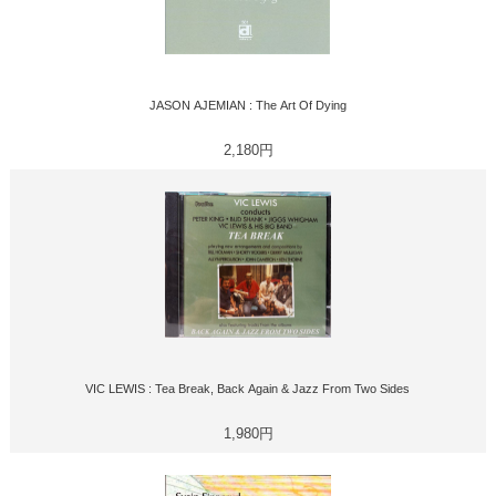
JASON AJEMIAN : The Art Of Dying
2,180円
VIC LEWIS : Tea Break, Back Again & Jazz From Two Sides
1,980円