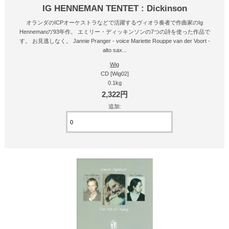
IG HENNEMAN TENTET : Dickinson
オランダのICPオーケストラなどで活躍するヴィオラ奏者で作曲家のIg
Hennemanの'93年作。 エミリー・ディッキンソンの7つの詩を使った作品で
す。 お見逃しなく。 Jannie Pranger - voice Mariette Rouppe van der Voort -
alto sax...
Wig
CD [Wig02]
0.1kg
2,322円
追加: