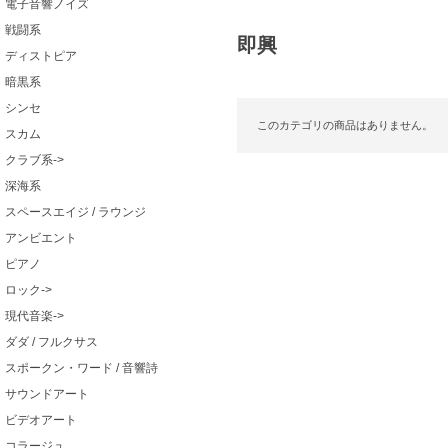
電子音響ノイズ
戦闘系
即興
ディストピア
暗黒系
シンセ
このカテゴリの商品はありません。
スカム
クラブ系->
深海系
スペースエイジ / ラウンジ
アンビエント
ピアノ
ロック->
現代音楽->
ダダ / フルクサス
スポークン・ワード / 音響詩
サウンドアート
ビデオアート
コラージュ