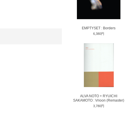
EMPTYSET : Borders
6,380円
ALVA NOTO + RYUICHI
SAKAMOTO : Vrioon (Remaster)
3,780円