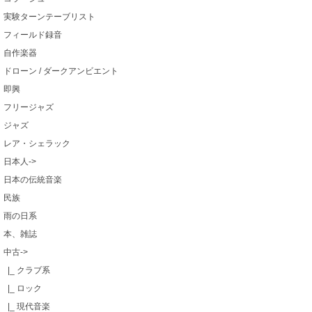
実験ターンテーブリスト
フィールド録音
自作楽器
ドローン / ダークアンビエント
即興
フリージャズ
ジャズ
レア・シェラック
日本人->
日本の伝統音楽
民族
雨の日系
本、雑誌
中古
->
|_ クラブ系
|_ ロック
|_ 現代音楽