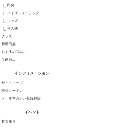
|_ 即興
|_ ノイズミュージック
|_ ジャズ
|_ その他
グッズ
新着商品...
おすすめ商品...
全商品...
インフォメーション
サイトマップ
割引クーポン
メールマガジン登録解除
イベント
甘美庵音