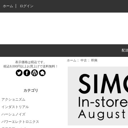
ホーム
ログイン
配
ホーム
::
中古
:: 即興
表示価格は税込です。
税込9,000円以上お買上げで送料無料！
カテゴリ
アクショニズム
インダストリアル
ハーシュノイズ
パワーエレクトロニクス