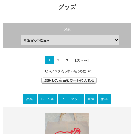
グッズ
分類:
1
2
3
[次へ >>]
1
から
10
を表示中 (商品の数:
26
)
品名-
レーベル
フォーマット
重量
価格