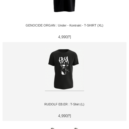
GENOCIDE ORGAN : Under - Kontrakt - T-SHIRT (XL)
4,990円
RUDOLF EB.ER : T-Shirt (L)
4,990円