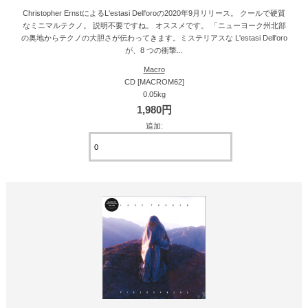
Christopher ErnstによるL'estasi Dell'oroの2020年9月リリース。 クールで硬質
なミニマルテクノ。 説明不要ですね。 オススメです。 「ニューヨーク州北部
の奥地からテクノの大胆さが伝わってきます。ミステリアスな L'estasi Dell'oro
が、8 つの衝撃...
Macro
CD [MACROM62]
0.05kg
1,980円
追加: