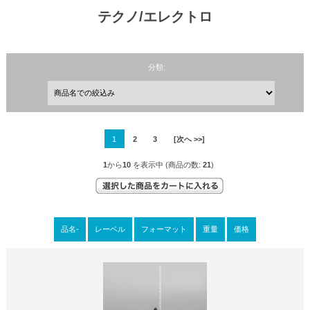
テクノ/エレクトロ
分類:
1
2
3
[次へ >>]
1
から
10
を表示中 (商品の数:
21
)
品名-
レーベル
フォーマット
重量
価格