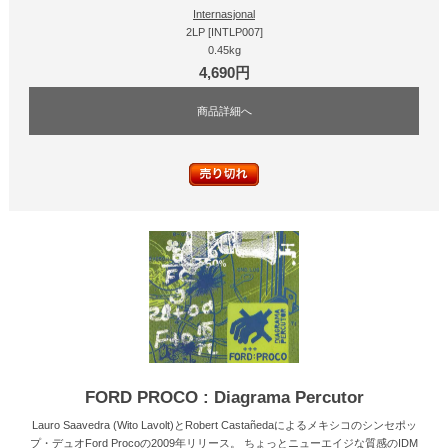
Internasjonal
2LP [INTLP007]
0.45kg
4,690円
商品詳細へ
FORD PROCO : Diagrama Percutor
Lauro Saavedra (Wito Lavolt)とRobert Castañedaによるメキシコのシンセポッ
プ・デュオFord Procoの2009年リリース。 ちょっとニューエイジな質感のIDM