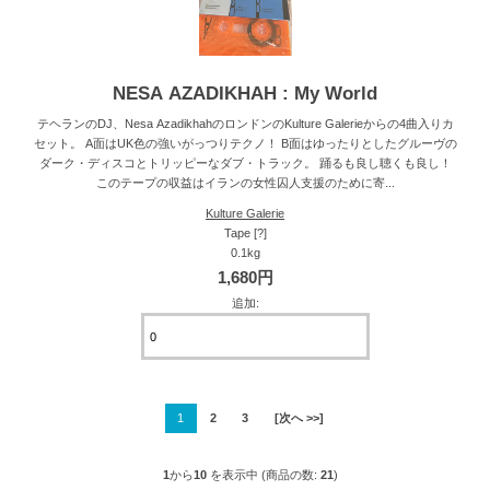
NESA AZADIKHAH : My World
テヘランのDJ、Nesa AzadikhahのロンドンのKulture Galerieからの4曲入りカ
セット。 A面はUK色の強いがっつりテクノ！ B面はゆったりとしたグルーヴの
ダーク・ディスコとトリッピーなダブ・トラック。 踊るも良し聴くも良し！
このテープの収益はイランの女性囚人支援のために寄...
Kulture Galerie
Tape [?]
0.1kg
1,680円
追加:
1
2
3
[次へ >>]
1
から
10
を表示中 (商品の数:
21
)