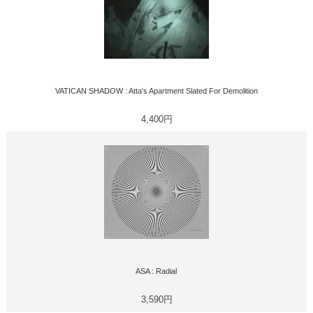
VATICAN SHADOW : Atta's Apartment Slated For Demolition
4,400円
ASA : Radial
3,590円