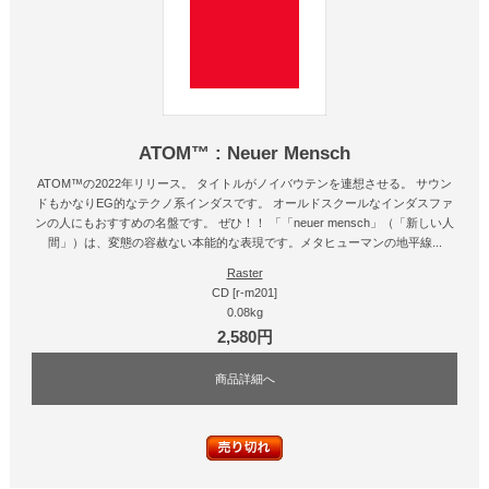
ATOM™ : Neuer Mensch
ATOM™の2022年リリース。 タイトルがノイバウテンを連想させる。 サウン
ドもかなりEG的なテクノ系インダスです。 オールドスクールなインダスファ
ンの人にもおすすめの名盤です。 ぜひ！！ 「「neuer mensch」（「新しい人
間」）は、変態の容赦ない本能的な表現です。メタヒューマンの地平線...
Raster
CD [r-m201]
0.08kg
2,580円
商品詳細へ