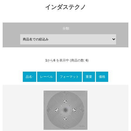
インダステクノ
分類:
1
から
6
を表示中 (商品の数:
6
)
品名-
レーベル
フォーマット
重量
価格