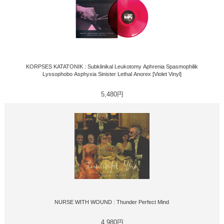
KORPSES KATATONIK : Subklinikal Leukotomy Aphrenia Spasmophilik
Lyssophobo Asphyxia Sinister Lethal Anorex [Violet Vinyl]
5,480円
NURSE WITH WOUND : Thunder Perfect Mind
4,980円