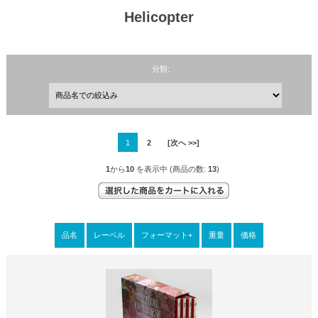
Helicopter
分類:
1
2
[次へ >>]
1
から
10
を表示中 (商品の数:
13
)
品名
レーベル
フォーマット+
重量
価格