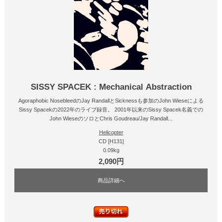
SISSY SPACEK : Mechanical Abstraction
Agoraphobic NosebleedのJay RandallとSicknessも参加のJohn Wieseによる
Sissy Spacekの2022年のライブ録音。 2001年以来のSissy Spacek名義での
John WieseのソロとChris Goudreau/Jay Randall...
Helicopter
CD [H131]
0.09kg
2,090円
商品詳細へ