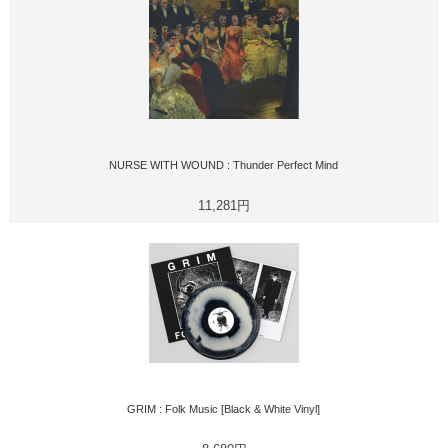
NURSE WITH WOUND : Thunder Perfect Mind
11,281円
GRIM : Folk Music [Black & White Vinyl]