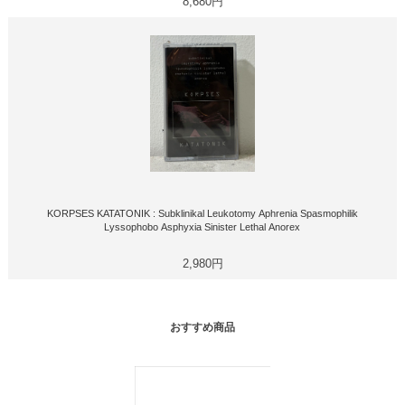
8,680円
KORPSES KATATONIK : Subklinikal Leukotomy Aphrenia Spasmophilik
Lyssophobo Asphyxia Sinister Lethal Anorex
2,980円
おすすめ商品