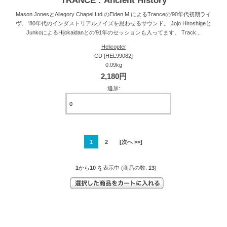
TRANCE : Ancient History
Mason JonesとAllegory Chapel Ltd.のElden M.によるTranceの'90年代初期ライ
ヴ。 '80年代のインダストリアルノイズを思わせるサウンド。 Jojo Hiroshigeと
JunkoによるHijokaidanとの'91年のセッションも入ってます。 Track...
Helicopter
CD [HEL99082]
0.09kg
2,180円
追加:
1
2
[次へ >>]
1
から
10
を表示中 (商品の数:
13
)