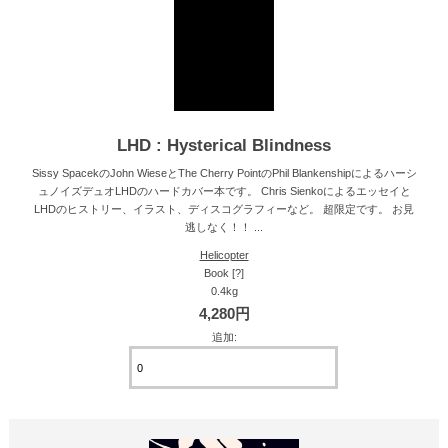
LHD : Hysterical Blindness
Sissy SpacekのJohn WieseとThe Cherry PointのPhil Blankenshipによるハーシ
ュノイズデュオLHDのハードカバー本です。 Chris Sienkoによるエッセイと
LHDのヒストリー、イラスト、ディスコグラフィーなど。 超限定です。 お見
逃しなく！！ ...
Helicopter
Book [?]
0.4kg
4,280円
追加: