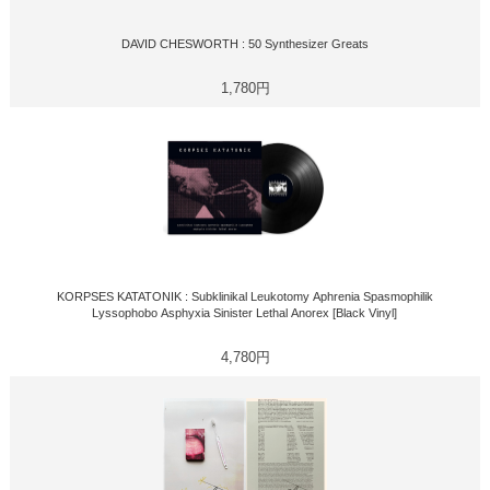
DAVID CHESWORTH : 50 Synthesizer Greats
1,780円
KORPSES KATATONIK : Subklinikal Leukotomy Aphrenia Spasmophilik
Lyssophobo Asphyxia Sinister Lethal Anorex [Black Vinyl]
4,780円