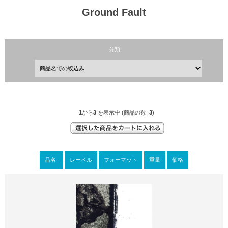
Ground Fault
分類:
1
から
3
を表示中 (商品の数:
3
)
品名-
レーベル
フォーマット
重量
価格