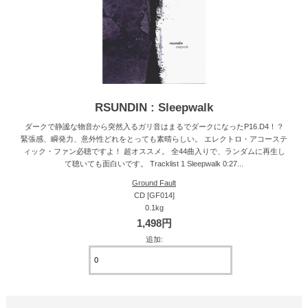
RSUNDIN : Sleepwalk
ダークで静謐な物音から突然入るガリ音はまるでダークになったP16.D4！？
緊張感、瞬発力、意外性どれをとっても素晴らしい。 エレクトロ・アコーステ
ィック・ファン必聴ですよ！ 超オススメ。 全44曲入りで、ランダムに再生し
て聴いても面白いです。 Tracklist 1 Sleepwalk 0:27...
Ground Fault
CD [GF014]
0.1kg
1,498円
追加: