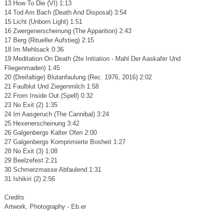
13 How To Die (VI) 1:13
14 Tod Am Bach (Death And Disposal) 3:54
15 Licht (Unborn Light) 1:51
16 Zwergenerscheinung (The Apparition) 2:43
17 Berg (Ritueller Aufstieg) 2:15
18 Im Mehlsack 0:36
19 Meditation On Death (2te Initiation - Mahl Der Aaskafer Und
Fliegenmaden) 1:45
20 (Dreifaltige) Blutanfaulung (Rec. 1976, 2016) 2:02
21 Faulblut Und Ziegenmilch 1:58
22 From Inside Out (Spell) 0:32
23 No Exit (2) 1:35
24 Im Aasgeruch (The Cannibal) 3:24
25 Hexenerscheinung 3:42
26 Galgenbergs Kalter Ofen 2:00
27 Galgenbergs Komprimierte Bosheit 1:27
28 No Exit (3) 1:08
29 Beelzefest 2:21
30 Schmerzmasse Abfaulend 1:31
31 Ishikiri (2) 2:56
Credits
Artwork, Photography - Eb.er