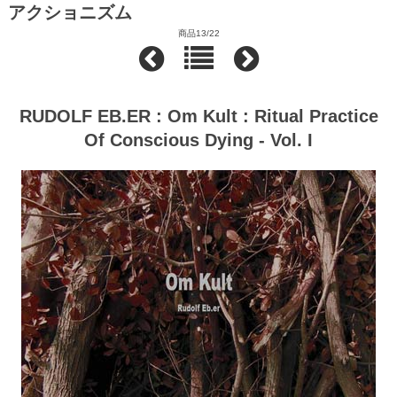
アクショニズム
商品13/22
RUDOLF EB.ER : Om Kult : Ritual Practice
Of Conscious Dying - Vol. I