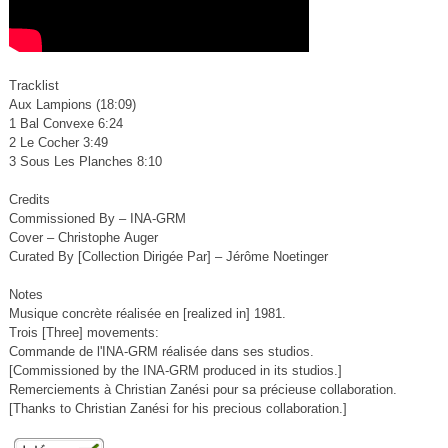
Tracklist
Aux Lampions (18:09)
1 Bal Convexe 6:24
2 Le Cocher 3:49
3 Sous Les Planches 8:10
Credits
Commissioned By – INA-GRM
Cover – Christophe Auger
Curated By [Collection Dirigée Par] – Jérôme Noetinger
Notes
Musique concrète réalisée en [realized in] 1981.
Trois [Three] movements:
Commande de l'INA-GRM réalisée dans ses studios.
[Commissioned by the INA-GRM produced in its studios.]
Remerciements à Christian Zanési pour sa précieuse collaboration.
[Thanks to Christian Zanési for his precious collaboration.]