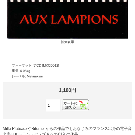
拡大表示
フォーマット: 3"CD [MKCD012]
重量: 0.03kg
レーベル: Metamkine
1,180円
Mille PlateauxやRitornellからの作品でもおなじみのフランス出身の電子音
楽家ベルトラン・デュブドゥの'81年の作品。