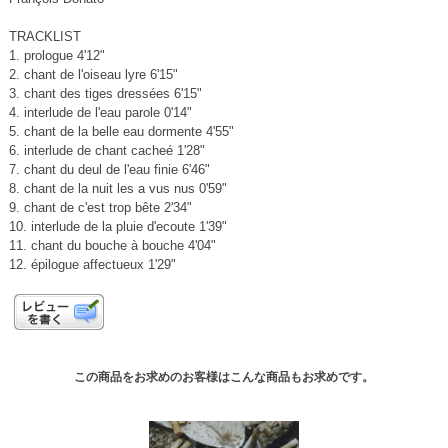
TRACKLIST
1. prologue 4'12"
2. chant de l'oiseau lyre 6'15"
3. chant des tiges dressées 6'15"
4. interlude de l'eau parole 0'14"
5. chant de la belle eau dormente 4'55"
6. interlude de chant cacheé 1'28"
7. chant du deul de l'eau finie 6'46"
8. chant de la nuit les a vus nus 0'59"
9. chant de c'est trop bête 2'34"
10. interlude de la pluie d'ecoute 1'39"
11. chant du bouche à bouche 4'04"
12. épilogue affectueux 1'29"
この商品をお求めのお客様はこんな商品もお求めです。