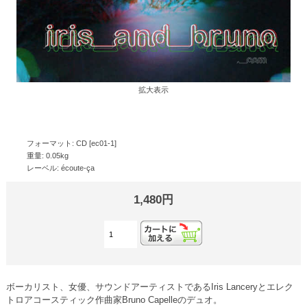
拡大表示
フォーマット: CD [ec01-1]
重量: 0.05kg
レーベル: écoute-ça
1,480円
ボーカリスト、女優、サウンドアーティストであるIris Lanceryとエレク
トロアコースティック作曲家Bruno Capelleのデュオ。