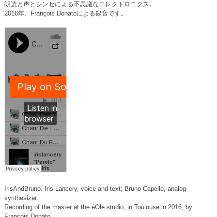
朗読と声とシンセによる不思議なエレクトロニクス。
2016年、François Donatoによる録音です。
IrisAndBruno. Iris Lancery, voice and text; Bruno Capelle, analog
synthesizer.
Recording of the master at the éOle studio, in Toulouse in 2016, by
François Donato