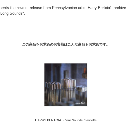
sents the newest release from Pennsylvanian artist Harry Bertoia's archive.
 "Long Sounds".
この商品をお求めのお客様はこんな商品もお求めです。
HARRY BERTOIA : Clear Sounds / Perfetta