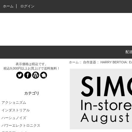
ホーム
ログイン
配
ホーム
::
自作楽器
:: HARRY BERTOIA : Expe
表示価格は税込です。
税込9,000円以上お買上げで送料無料！
カテゴリ
アクショニズム
インダストリアル
ハーシュノイズ
パワーエレクトロニクス