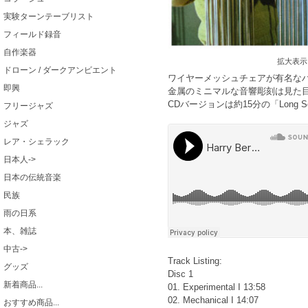
実験ターンテーブリスト
フィールド録音
自作楽器
拡大表示
ドローン / ダークアンビエント
ワイヤーメッシュチェアが有名な
即興
金属のミニマルな音響彫刻は見た
CDバージョンは約15分の「Long
フリージャズ
ジャズ
レア・シェラック
日本人->
日本の伝統音楽
民族
雨の日系
本、雑誌
中古->
Track Listing:
グッズ
Disc 1
新着商品...
01. Experimental I 13:58
02. Mechanical I 14:07
おすすめ商品...