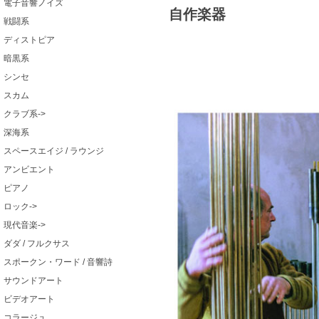
電子音響ノイズ
自作楽器
戦闘系
ディストピア
暗黒系
シンセ
スカム
クラブ系->
深海系
スペースエイジ / ラウンジ
アンビエント
ピアノ
ロック->
現代音楽->
ダダ / フルクサス
スポークン・ワード / 音響詩
サウンドアート
ビデオアート
コラージュ