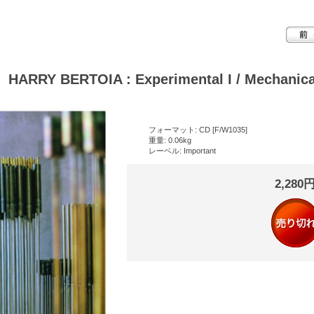
HARRY BERTOIA : Experimental I / Mechanica
フォーマット: CD [F/W1035]
重量: 0.06kg
レーベル: Important
2,280