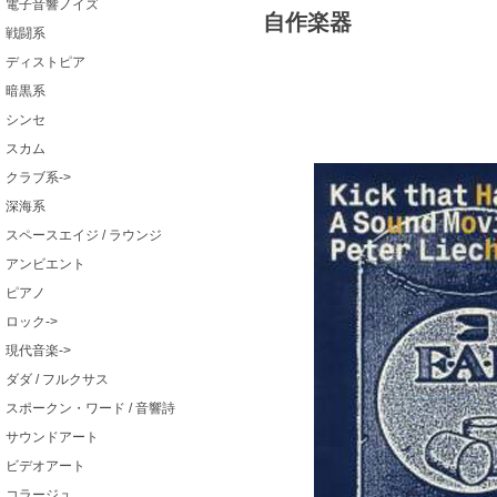
電子音響ノイズ
自作楽器
戦闘系
ディストピア
暗黒系
シンセ
スカム
クラブ系->
深海系
スペースエイジ / ラウンジ
アンビエント
ピアノ
ロック->
現代音楽->
ダダ / フルクサス
スポークン・ワード / 音響詩
サウンドアート
ビデオアート
コラージュ