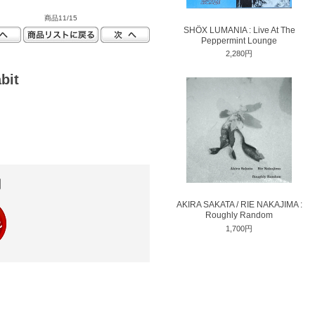
商品11/15
SHÖX LUMANIA : Live At The
Peppermint Lounge
2,280円
bit
円
AKIRA SAKATA / RIE NAKAJIMA :
Roughly Random
1,700円