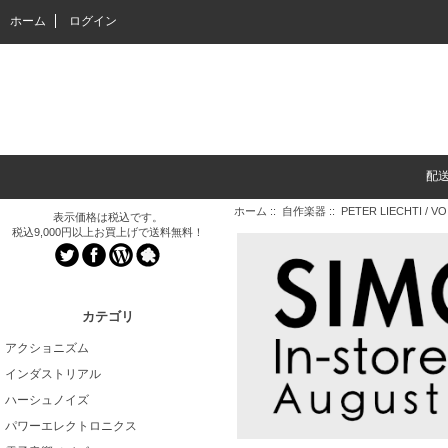
ホーム
ログイン
配
ホーム
::
自作楽器
:: PETER LIECHTI / VOI
表示価格は税込です。
税込9,000円以上お買上げで送料無料！
カテゴリ
アクショニズム
インダストリアル
ハーシュノイズ
パワーエレクトロニクス