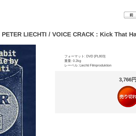
PETER LIECHTI / VOICE CRACK : Kick That Ha
フォーマット: DVD [PL803]
重量: 0.2kg
レーベル: Liechti Filmproduktion
3,766