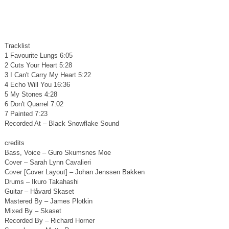
Tracklist
1 Favourite Lungs 6:05
2 Cuts Your Heart 5:28
3 I Can't Carry My Heart 5:22
4 Echo Will You 16:36
5 My Stones 4:28
6 Don't Quarrel 7:02
7 Painted 7:23
Recorded At – Black Snowflake Sound
credits
Bass, Voice – Guro Skumsnes Moe
Cover – Sarah Lynn Cavalieri
Cover [Cover Layout] – Johan Jenssen Bakken
Drums – Ikuro Takahashi
Guitar – Håvard Skaset
Mastered By – James Plotkin
Mixed By – Skaset
Recorded By – Richard Horner