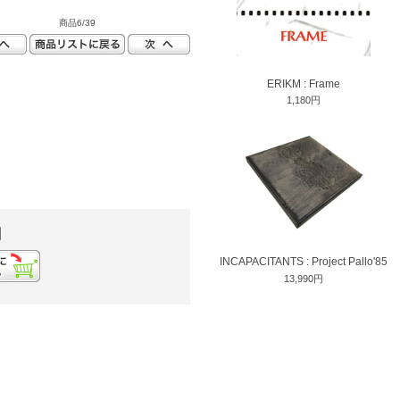
商品6/39
ERIKM : Frame
1,180円
円
INCAPACITANTS : Project Pallo'85
13,990円