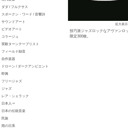
ダダ / フルクサス
スポークン・ワード / 音響詩
サウンドアート
拡大表示
ビデオアート
技巧派ジャズロックなアヴァンロ
限定300枚。
コラージュ
実験ターンテーブリスト
フィールド録音
自作楽器
ドローン / ダークアンビエント
即興
フリージャズ
ジャズ
レア・シェラック
日本人->
日本の伝統音楽
民族
雨の日系