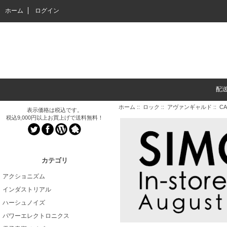
ホーム
ログイン
配
ホーム
::
ロック
::
アヴァンギャルド
:: CA
表示価格は税込です。
税込9,000円以上お買上げで送料無料！
カテゴリ
アクショニズム
インダストリアル
ハーシュノイズ
パワーエレクトロニクス