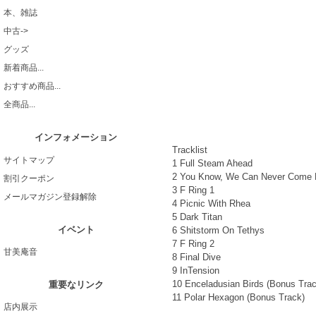
本、雑誌
中古->
グッズ
新着商品...
おすすめ商品...
全商品...
インフォメーション
Tracklist
サイトマップ
1 Full Steam Ahead
2 You Know, We Can Never Come 
割引クーポン
3 F Ring 1
メールマガジン登録解除
4 Picnic With Rhea
5 Dark Titan
イベント
6 Shitstorm On Tethys
7 F Ring 2
甘美庵音
8 Final Dive
9 InTension
10 Enceladusian Birds (Bonus Trac
重要なリンク
11 Polar Hexagon (Bonus Track)
店内展示