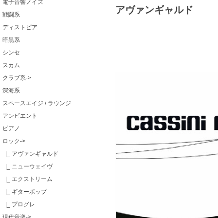
電子音響ノイズ
アヴァンギャルド
戦闘系
ディストピア
暗黒系
シンセ
スカム
クラブ系->
深海系
スペースエイジ / ラウンジ
アンビエント
ピアノ
ロック
->
|_ アヴァンギャルド
|_ ニューウェイヴ
|_ エクストリーム
|_ ギターポップ
|_ プログレ
現代音楽->