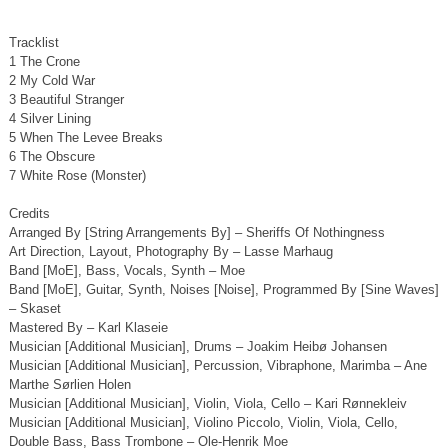
Tracklist
1 The Crone
2 My Cold War
3 Beautiful Stranger
4 Silver Lining
5 When The Levee Breaks
6 The Obscure
7 White Rose (Monster)
Credits
Arranged By [String Arrangements By] – Sheriffs Of Nothingness
Art Direction, Layout, Photography By – Lasse Marhaug
Band [MoE], Bass, Vocals, Synth – Moe
Band [MoE], Guitar, Synth, Noises [Noise], Programmed By [Sine Waves]
– Skaset
Mastered By – Karl Klaseie
Musician [Additional Musician], Drums – Joakim Heibø Johansen
Musician [Additional Musician], Percussion, Vibraphone, Marimba – Ane
Marthe Sørlien Holen
Musician [Additional Musician], Violin, Viola, Cello – Kari Rønnekleiv
Musician [Additional Musician], Violino Piccolo, Violin, Viola, Cello,
Double Bass, Bass Trombone – Ole-Henrik Moe