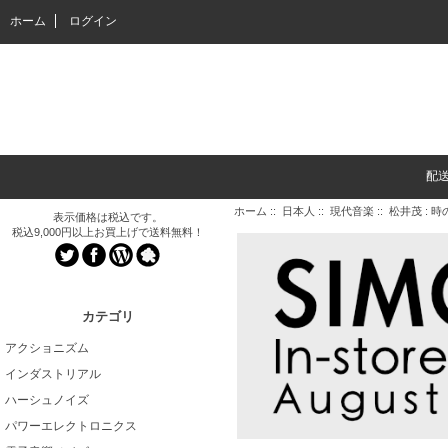
ホーム
ログイン
配
ホーム
::
日本人
::
現代音楽
:: 松井茂 : 
表示価格は税込です。
税込9,000円以上お買上げで送料無料！
カテゴリ
アクショニズム
インダストリアル
ハーシュノイズ
パワーエレクトロニクス