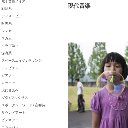
電子音響ノイズ
現代音楽
戦闘系
ディストピア
暗黒系
シンセ
スカム
クラブ系->
深海系
スペースエイジ / ラウンジ
アンビエント
ピアノ
ロック->
現代音楽->
ダダ / フルクサス
スポークン・ワード / 音響詩
サウンドアート
ビデオアート
コラージュ