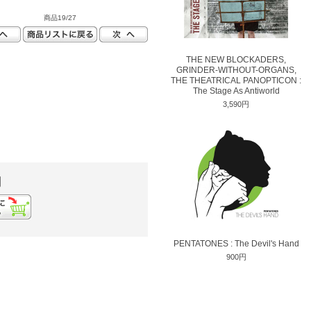
商品19/27
THE NEW BLOCKADERS,
GRINDER-WITHOUT-ORGANS,
THE THEATRICAL PANOPTICON :
The Stage As Antiworld
3,590円
円
PENTATONES : The Devil's Hand
900円