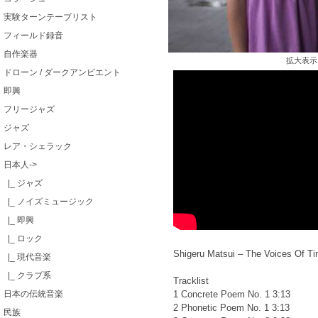
実験ターンテーブリスト
フィールド録音
自作楽器
拡大表示
ドローン / ダークアンビエント
即興
フリージャズ
ジャズ
レア・シェラック
日本人
->
|_ ジャズ
|_ ノイズミュージック
|_ 即興
|_ ロック
Shigeru Matsui ‎– The Voices Of T
|_ 現代音楽
|_ クラブ系
Tracklist
日本の伝統音楽
1 Concrete Poem No. 1 3:13
2 Phonetic Poem No. 1 3:13
民族