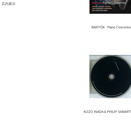
店内展示
BARTÓK : Piano Concerto
KOZO INADA & PHILIP SAMARTIZ 