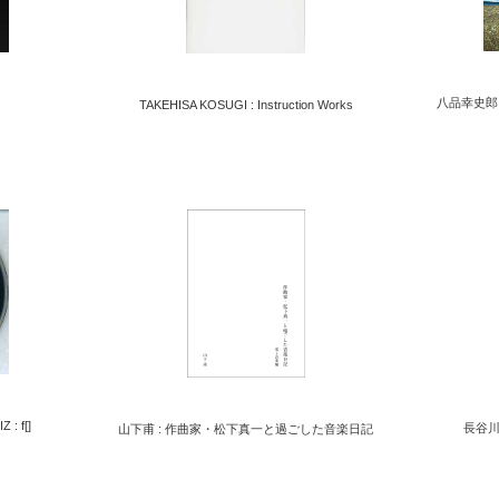
八品幸史郎 : S
s
TAKEHISA KOSUGI : Instruction Works
: f[]
長谷川
山下甫 : 作曲家・松下真一と過ごした音楽日記