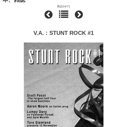
商品34/71
V.A. : STUNT ROCK #1