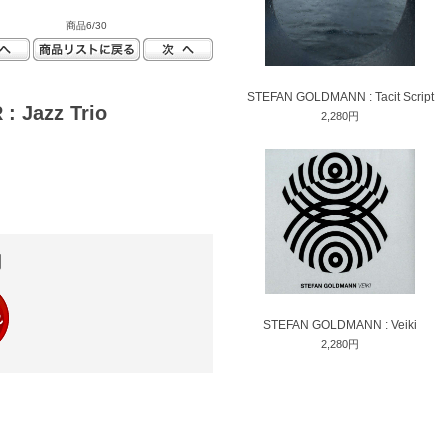
商品6/30
STEFAN GOLDMANN : Tacit Script
 Jazz Trio
2,280円
円
STEFAN GOLDMANN : Veiki
2,280円