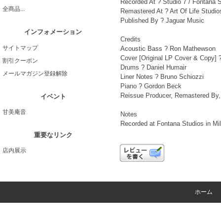
Recorded At ? Studio 7 / Fontana 
全商品...
Remastered At ? Art Of Life Studio
Published By ? Jaguar Music
インフォメーション
Credits
サイトマップ
Acoustic Bass ? Ron Mathewson
Cover [Original LP Cover & Copy] ? 
割引クーポン
Drums ? Daniel Humair
メールマガジン登録解除
Liner Notes ? Bruno Schiozzi
Piano ? Gordon Beck
Reissue Producer, Remastered By, A
イベント
甘美庵音
Notes
Recorded at Fontana Studios in Mila
重要なリンク
店内展示
ホーム