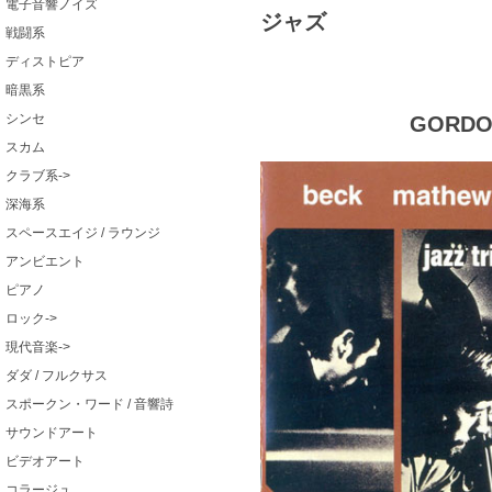
電子音響ノイズ
ジャズ
戦闘系
ディストピア
暗黒系
シンセ
GORDON
スカム
クラブ系->
深海系
スペースエイジ / ラウンジ
アンビエント
ピアノ
ロック->
現代音楽->
ダダ / フルクサス
スポークン・ワード / 音響詩
サウンドアート
ビデオアート
コラージュ