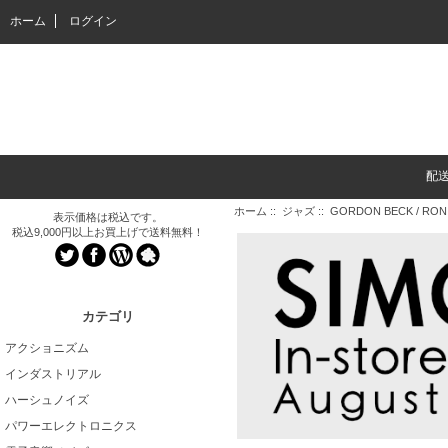
ホーム
ログイン
配
ホーム
::
ジャズ
:: GORDON BECK / RON 
表示価格は税込です。
税込9,000円以上お買上げで送料無料！
カテゴリ
アクショニズム
インダストリアル
ハーシュノイズ
パワーエレクトロニクス