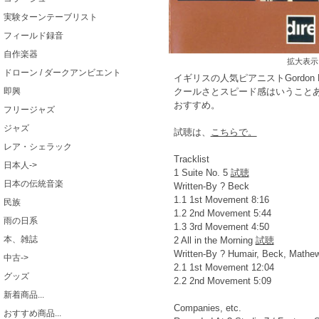
実験ターンテーブリスト
フィールド録音
自作楽器
拡大表示
ドローン / ダークアンビエント
イギリスの人気ピアニストGordo
クールさとスピード感はいうこと
即興
おすすめ。
フリージャズ
ジャズ
試聴は、
こちらで。
レア・シェラック
Tracklist
日本人->
1 Suite No. 5
試聴
日本の伝統音楽
Written-By ? Beck
1.1 1st Movement 8:16
民族
1.2 2nd Movement 5:44
雨の日系
1.3 3rd Movement 4:50
本、雑誌
2 All in the Morning
試聴
Written-By ? Humair, Beck, Mathe
中古->
2.1 1st Movement 12:04
グッズ
2.2 2nd Movement 5:09
新着商品...
Companies, etc.
おすすめ商品...