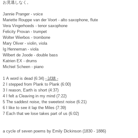
お見逃しなく。
Jannie Pranger - voice
Mariette Rouppe van der Voort - alto saxophone, flute
Vera Vingerhoeds - tenor saxophone
Felicity Provan - trumpet
Wolter Wierbos - trombone
Mary Oliver - violin, viola
Ig Henneman - viola
Wilbert de Joode - double bass
Katrien EX - drums
Michiel Scheen - piano
1 A word is dead (6:34)
- 試聴 -
2 I stepped from Plank to Plank (6:00)
3 I reason, Earth is short (4:37)
4 I felt a Cleaving in my mind (7:22)
5 The saddest noise, the sweetest noise (6:21)
6 I like to see it lap the Miles (7:39)
7 Each that we lose takes part of us (6:02)
a cycle of seven poems by Emily Dickinson (1830 - 1886)