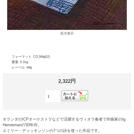
拡大表示
フォーマット: CD [Wig02]
重量: 0.1kg
レーベル: Wig
2,322円
オランダのICPオーケストラなどで活躍するヴィオラ奏者で作曲家のIg
Hennemanの'93年作。
エミリー・ディッキンソンの7つの詩を使った作品です。